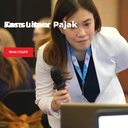
Jasa Lapor Pajak
Konsultan
WHATSAPP