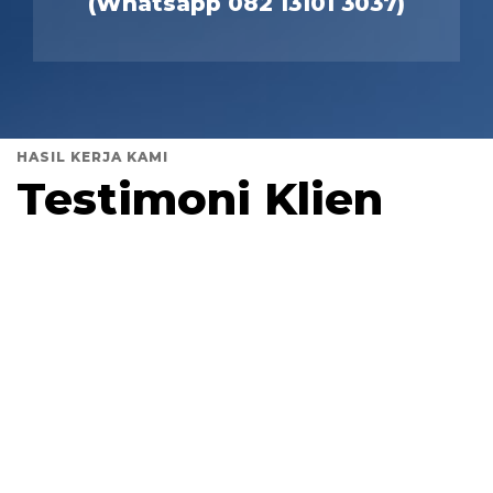
(Whatsapp 082 13101 3037)
HASIL KERJA KAMI
Testimoni Klien
https://www.youtube.com/watch?
v=mL9Y4_V9BAA&t=4s
https://www.youtube.com/watch?v=988IbXy7KUc