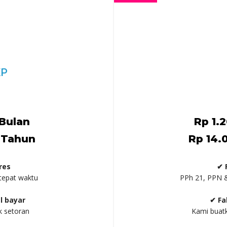
KP
Bulan
Rp 1.
 Tahun
Rp 14.
res
✔ 
 tepat waktu
PPh 21, PPN &
l bayar
✔ Fa
uk setoran
Kami buatk