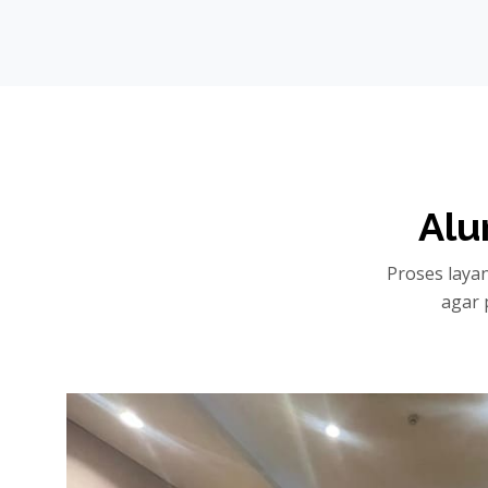
Alu
Proses laya
agar 