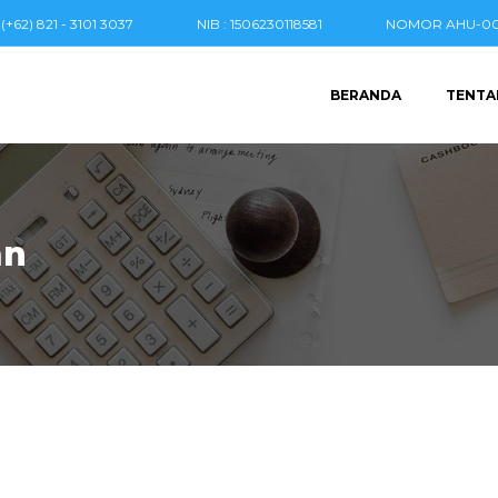
(+62) 821 - 3101 3037
NIB : 1506230118581
NOMOR AHU-004
BERANDA
TENTA
an