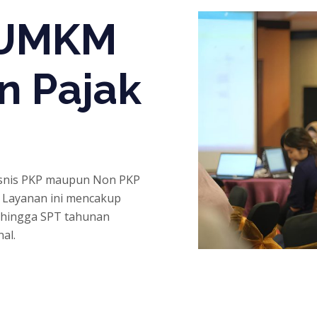
 UMKM
n Pajak
snis PKP maupun Non PKP
. Layanan ini mencakup
, hingga SPT tahunan
al.