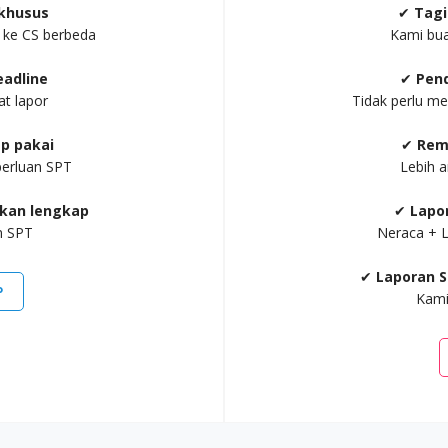
khusus
✔
Tagi
g ke CS berbeda
Kami buat
adline
✔
Pend
at lapor
Tidak perlu me
p pakai
✔
Rem
perluan SPT
Lebih a
rkan lengkap
✔
Lapo
n SPT
Neraca + L
✔
Laporan S
P
Kami