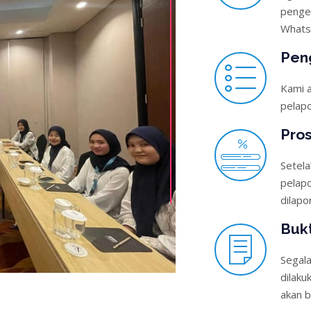
penger
What
Pen
Kami a
pelap
Pro
Setela
pelap
dilapo
Buk
Segala
dilaku
akan b