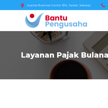
Juanda Business Center B14, Sedati, Sidoarjo
Layanan Pajak Bulan