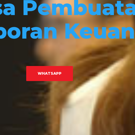
sa Pembuat
poran Keua
WHATSAPP