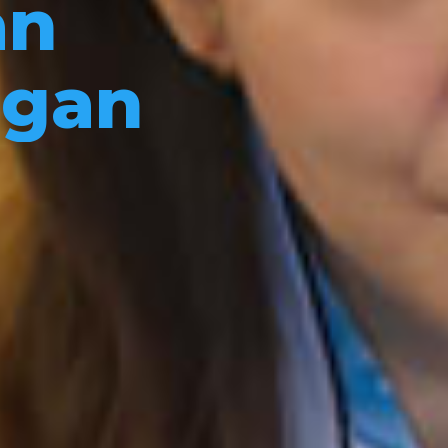
an
ngan