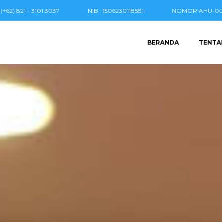
(+62) 821 - 3101 3037
NIB : 1506230118581
NOMOR AHU-004
BERANDA
TENTA