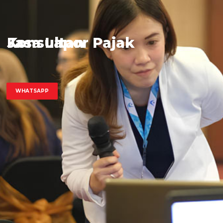
Jasa Lapor Pajak
Konsultan
WHATSAPP