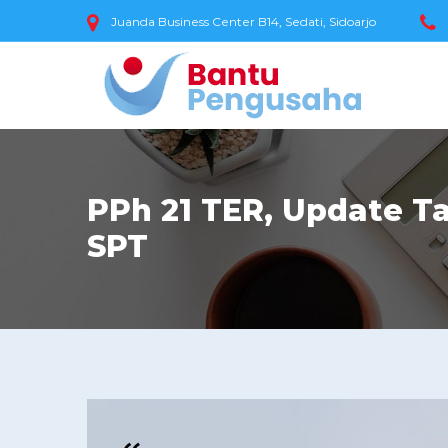
Juanda Business Center B14, Sedati, Sidoarjo
PPh 21 TER, Update Ta
SPT