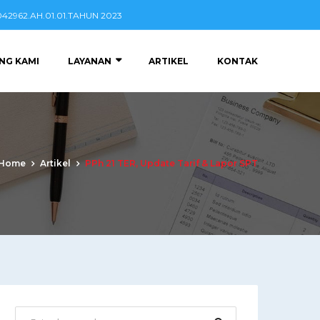
2962.AH.01.01.TAHUN 2023
NG KAMI
LAYANAN
ARTIKEL
KONTAK
Home
Artikel
PPh 21 TER, Update Tarif & Lapor SPT