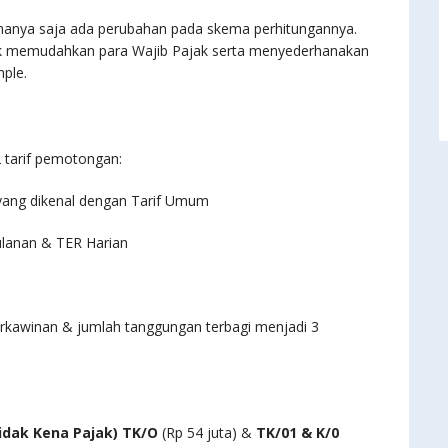
, hanya saja ada perubahan pada skema perhitungannya.
tuk memudahkan para Wajib Pajak serta menyederhanakan
mple.
A
tarif pemotongan:
 yang dikenal dengan Tarif Umum
Bulanan & TER Harian
erkawinan & jumlah tanggungan terbagi menjadi 3
idak Kena Pajak)
TK/O
(Rp 54 juta) &
TK/01 & K/0