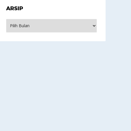
ARSIP
rsip