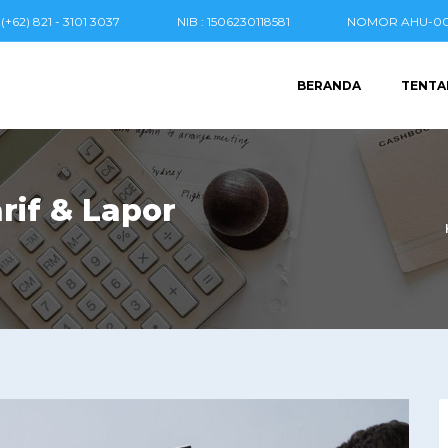
(+62) 821 - 3101 3037
NIB : 1506230118581
NOMOR AHU-004
BERANDA
TENTA
rif & Lapor