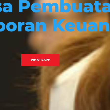
sa Pembuat
poran Keua
WHATSAPP