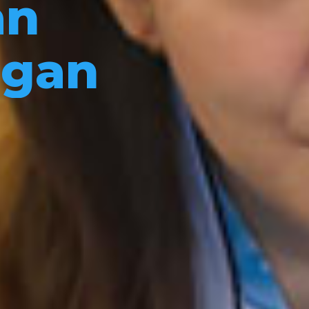
an
ngan