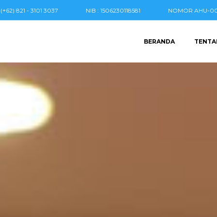
(+62) 821 - 3101 3037
NIB : 1506230118581
NOMOR AHU-004
BERANDA
TENTA