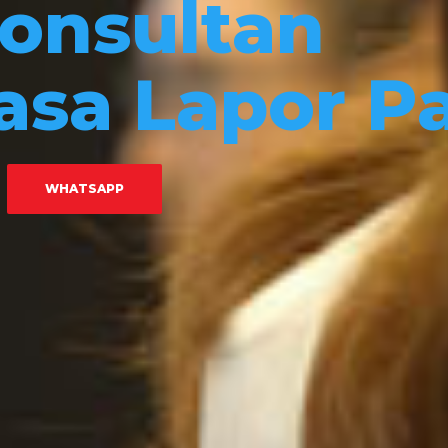
onsultan
asa Lapor P
WHATSAPP