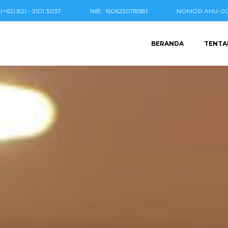
(+62) 821 - 3101 3037
NIB : 1506230118581
NOMOR AHU-004
BERANDA
TENTA