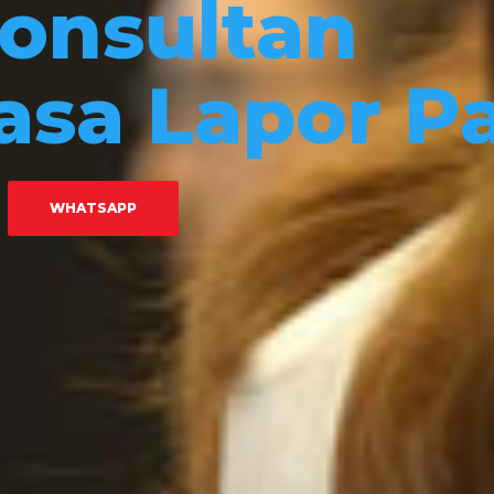
onsultan
asa Lapor P
WHATSAPP