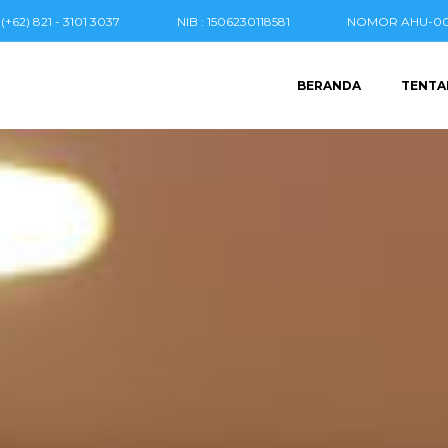
(+62) 821 - 3101 3037
NIB : 1506230118581
NOMOR AHU-004
BERANDA
TENTA