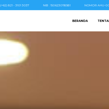
(+62) 821 - 3101 3037
NIB : 1506230118581
NOMOR AHU-004
BERANDA
TENTA