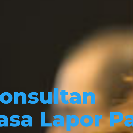
onsultan
asa Lapor P