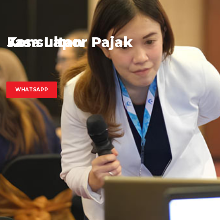
Jasa Lapor Pajak
Konsultan
WHATSAPP